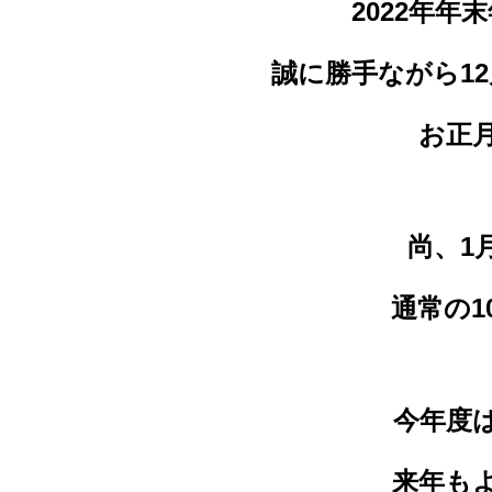
2022年
誠に勝手ながら12
お正
尚、1
通常の
今年度
来年も