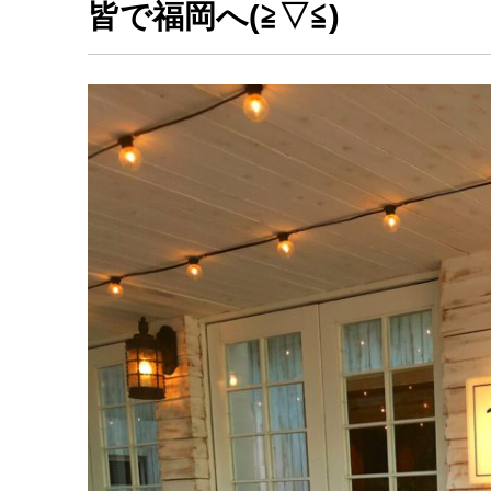
皆で福岡へ(≧▽≦)